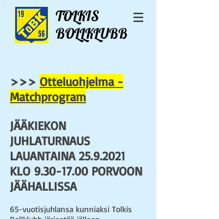
TOLKIS
BOLLKLUBB
>>>
Otteluohjelma -
Matchprogram
JÄÄKIEKON
JUHLATURNAUS
LAUANTAINA
25.9.2021
KLO
9.30-17.00
PORVOON
JÄÄHALLISSA
65-vuotisjuhlansa kunniaksi Tolkis