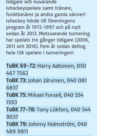
tidigare och nuvarande
ishockeyspelare samt tränare,
funktionärer ja andra gamla vänner!
Ishockey hörde till föreningens
program år
1972-1997
och på nytt
sedan år 2013. Motsvarande turnering
har spelats tre gånger tidigare (2006,
2011 och 2016). Fem år sedan deltog
hela 128 spelare i turneringen!
ToBK 69-72:
Harry Aaltonen,
050
467 7562
ToBK 73:
Johan Järvinen,
040 081
6837
ToBK 75:
Mikael Forsell,
040 554
1593
ToBK 77-78:
Tony Lökfors,
040 544
9037
ToBK 79:
Johnny Holmström,
040
489 9811