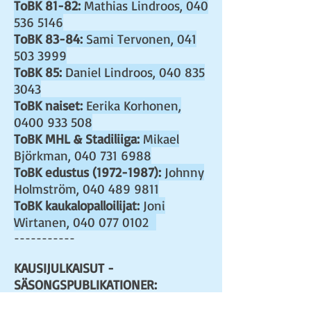
ToBK 81-82:
Mathias Lindroos,
040
536 5146
ToBK 83-84:
Sami Tervonen,
041
503 3999
ToBK 85:
Daniel Lindroos,
040 835
3043
ToBK naiset:
Eerika Korhonen,
0400 933 508
ToBK MHL & Stadiliiga:
Mikael
Björkman,
040 731 6988
ToBK edustus
(1972-1987)
:
Johnny
Holmström,
040 489 9811
ToBK kaukalopalloilijat:
Joni
Wirtanen,
040 077 0102
-----------
KAUSIJULKAISUT -
SÄSONGSPUBLIKATIONER: