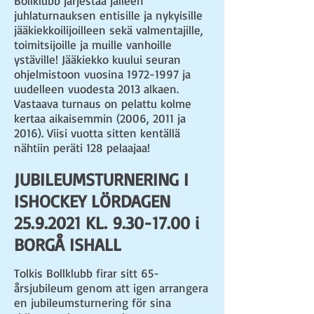
Bollklubb järjestää jälleen
juhlaturnauksen entisille ja nykyisille
jääkiekkoilijoilleen sekä valmentajille,
toimitsijoille ja muille vanhoille
ystäville! Jääkiekko kuului seuran
ohjelmistoon vuosina
1972-1997
ja
uudelleen vuodesta 2013 alkaen.
Vastaava turnaus on pelattu kolme
kertaa aikaisemmin (2006, 2011 ja
2016). Viisi vuotta sitten kentällä
nähtiin peräti 128 pelaajaa!
JUBILEUMSTURNERING I
ISHOCKEY LÖRDAGEN
25.9.2021
KL.
9.30-17.00
i
BORGÅ ISHALL
Tolkis Bollklubb firar sitt 65-
årsjubileum genom att igen arrangera
en jubileumsturnering för sina