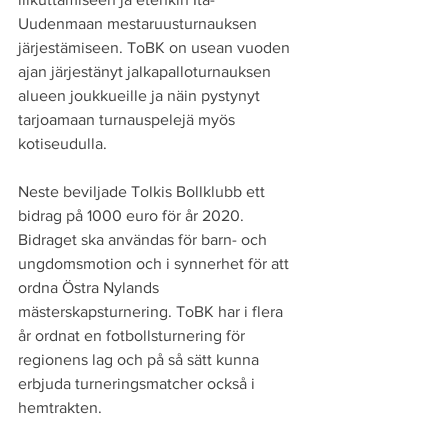
Uudenmaan mestaruusturnauksen 
järjestämiseen. ToBK on usean vuoden 
ajan järjestänyt jalkapalloturnauksen 
alueen joukkueille ja näin pystynyt 
tarjoamaan turnauspelejä myös 
kotiseudulla.
Neste beviljade Tolkis Bollklubb ett 
bidrag på 1000 euro för år 2020. 
Bidraget ska användas för barn- och 
ungdomsmotion och i synnerhet för att 
ordna Östra Nylands 
mästerskapsturnering. ToBK har i flera 
år ordnat en fotbollsturnering för 
regionens lag och på så sätt kunna 
erbjuda turneringsmatcher också i 
hemtrakten.