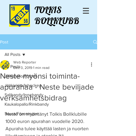
TOLKIS
BOLLKLUBB
Post
All Posts
Web Reporter
All Posts
Dec 3, 2019
1 min read
Neste myönsi toiminta-
Jalkapallo/Fotboll
apurahaa - Neste beviljade
Jääkiekko/Ishockey
Salibandy/Innebandy
verksamhetsbidrag
Kaukalopallo/Rinkbandy
Seura/Föreningen
Neste on myöntänyt Tolkis Bollklubille 
1000 euron apurahan vuodelle 2020. 
Apuraha tulee käyttää lasten ja nuorten 
liikuttamiseen ja etenkin Itä-