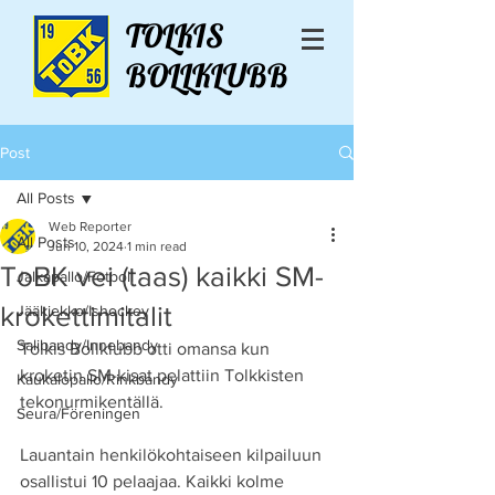
TOLKIS
BOLLKLUBB
Post
All Posts
Web Reporter
All Posts
Jun 10, 2024
1 min read
ToBK vei (taas) kaikki SM-
Jalkapallo/Fotboll
krokettimitalit
Jääkiekko/Ishockey
Salibandy/Innebandy
Tolkis Bollklubb otti omansa kun 
kroketin SM-kisat pelattiin Tolkkisten 
Kaukalopallo/Rinkbandy
tekonurmikentällä. 
Seura/Föreningen
Lauantain henkilökohtaiseen kilpailuun 
osallistui 10 pelaajaa. Kaikki kolme 