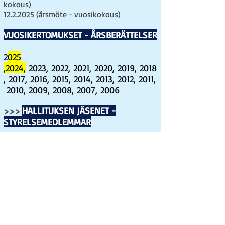
kokous)
12.2.2025 (årsmöte - vuosikokous)
VUOSIKERTOMUKSET - ÅRSBERÄTTELSER
2
025
,
2024,
2023
,
2022
,
2021
,
2020
,
2019
,
2018
,
2017
,
2016
,
2015
,
2014
,
2013
,
2012
,
2011
,
2010
,
2009
,
2008
,
2007
,
2006
HALLITUKSEN JÄSENET -
>>>
STYRELSEMEDLEMMAR
>>>
SEURAN SÄÄNNÖT -
FÖRENINGENS STADGAR
>>> Yhteystiedot ja seura-asiat