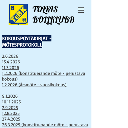
TOLKIS
BOLLKLUBB
KOKOUSPÖYTÄKIRJAT -
MÖTESPROTOKOLL
2.6.2026
15.4.2026
11.3.2026
1.2.2026 (konstituerande möte - perustava
kokous)
1.2.2026 (årsmöte - vuosikokous)
9.1.2026
10.11.2025
2.9.2025
12.8.2025
27.4.2025
26.3.2025 (konstituerande möte - perustava