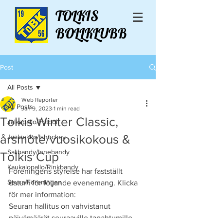
TOLKIS
BOLLKLUBB
Post
All Posts
Web Reporter
All Posts
Jan 9, 2023
1 min read
Tolkis Winter Classic,
Jalkapallo/Fotboll
årsmöte/vuosikokous &
Jääkiekko/Ishockey
Salibandy/Innebandy
Tolkis Cup
Kaukalopallo/Rinkbandy
Föreningens styrelse har fastställt 
Seura/Föreningen
datum för följande evenemang. Klicka 
för mer information: 
Seuran hallitus on vahvistanut 
päivämäärät seuraaville tapahtumille. 