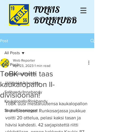
TOLKIS
BOLLKLUBB
Post
All Posts
Web Reporter
All Posts
Apr 23, 2023
1 min read
ToBK voitti taas
Jalkapallo/Fotboll
kaukalopallon II-
Jääkiekko/Ishockey
Salibandy/Innebandy
divisioonan!
Kaukalopallo/Rinkbandy
ToBK uusi mestaruutensa kaukalopallon 
Seura/Föreningen
II-divisioonassa! Runkosarjassa joukkue 
voitti 20 ottelua, pelasi kaksi tasan ja 
hävisi kahdesti. 42 sarjapistettä riitti 
ykköstilaan, ennen kakkosta Kaukis-87 