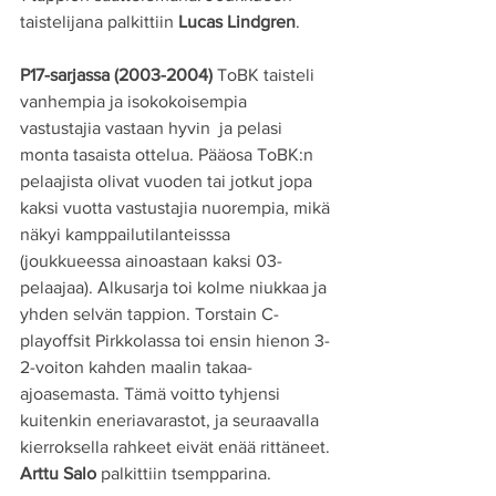
taistelijana palkittiin 
Lucas Lindgren
.
P17-sarjassa (2003-2004)
 ToBK taisteli 
vanhempia ja isokokoisempia 
vastustajia vastaan hyvin  ja pelasi 
monta tasaista ottelua. Pääosa ToBK:n 
pelaajista olivat vuoden tai jotkut jopa 
kaksi vuotta vastustajia nuorempia, mikä 
näkyi kamppailutilanteisssa 
(joukkueessa ainoastaan kaksi 03-
pelaajaa). Alkusarja toi kolme niukkaa ja 
yhden selvän tappion. Torstain C-
playoffsit Pirkkolassa toi ensin hienon 3-
2-voiton kahden maalin takaa-
ajoasemasta. Tämä voitto tyhjensi 
kuitenkin eneriavarastot, ja seuraavalla 
kierroksella rahkeet eivät enää rittäneet. 
Arttu Salo
 palkittiin tsempparina. 