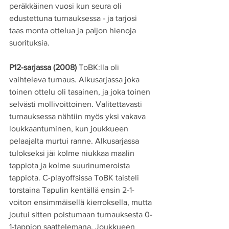
peräkkäinen vuosi kun seura oli 
edustettuna turnauksessa - ja tarjosi 
taas monta ottelua ja paljon hienoja 
suorituksia. 
P12-sarjassa (2008)
 ToBK:lla oli 
vaihteleva turnaus. Alkusarjassa joka 
toinen ottelu oli tasainen, ja joka toinen 
selvästi mollivoittoinen. Valitettavasti 
turnauksessa nähtiin myös yksi vakava 
loukkaantuminen, kun joukkueen 
pelaajalta murtui ranne. Alkusarjassa 
tulokseksi jäi kolme niukkaa maalin 
tappiota ja kolme suurinumeroista 
tappiota. C-playoffsissa ToBK taisteli 
torstaina Tapulin kentällä ensin 2-1-
voiton ensimmäisellä kierroksella, mutta 
joutui sitten poistumaan turnauksesta 0-
1-tappion saattelemana. Joukkueen 