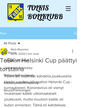
TOLKIS
BOLLKLUBB
Post
All Posts
Web Reporter
All Posts
Jul 9, 2020
1 min read
ToBK:n Helsinki Cup päättyi
Jalkapallo/Fotboll
torstaina
Jääkiekko/Ishockey
Salibandy/Innebandy
Tolkis BK osallistui kahdella joukkueella 
tämän vuoden jalkapallon Helsinki Cup -
Kaukalopallo/Rinkbandy
turnaukseen. Koronavirus oli vienyt 
Seura/Föreningen
mukanaan kaikki ulkomaalaiset 
joukkueet, mutta muutoin kaikki oli 
kuten ennenkin. Tämä oli kahdeksas 