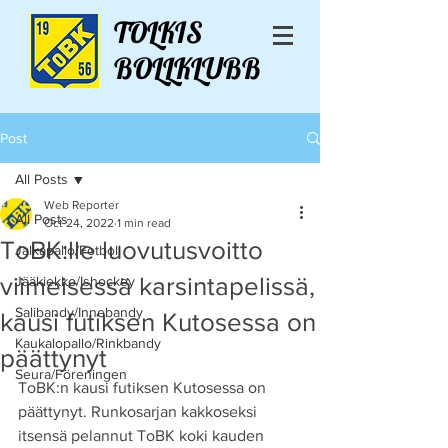
TOLKIS
BOLLKLUBB
Post
All Posts
Web Reporter
All Posts
Oct 24, 2022
1 min read
ToBK:lle luovutusvoitto
Jalkapallo/Fotboll
viimeisessä karsintapelissä,
Jääkiekko/Ishockey
Salibandy/Innebandy
kausi futiksen Kutosessa on
Kaukalopallo/Rinkbandy
päättynyt
Seura/Föreningen
ToBK:n kausi futiksen Kutosessa on 
päättynyt. Runkosarjan kakkoseksi 
itsensä pelannut ToBK koki kauden 