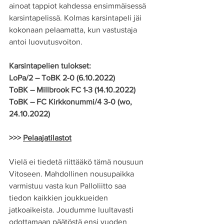
ainoat tappiot kahdessa ensimmäisessä 
karsintapelissä. Kolmas karsintapeli jäi 
kokonaan pelaamatta, kun vastustaja 
antoi luovutusvoiton. 
Karsintapelien tulokset:
LoPa/2 – ToBK 2-0 (6.10.2022)
ToBK – Millbrook FC 1-3 (14.10.2022)
ToBK – FC Kirkkonummi/4 3-0 (wo, 
24.10.2022)
>>> 
Pelaajatilastot
Vielä ei tiedetä riittääkö tämä nousuun 
Vitoseen. Mahdollinen nousupaikka 
varmistuu vasta kun Palloliitto saa 
tiedon kaikkien joukkueiden 
jatkoaikeista. Joudumme luultavasti 
odottamaan päätöstä ensi vuoden 