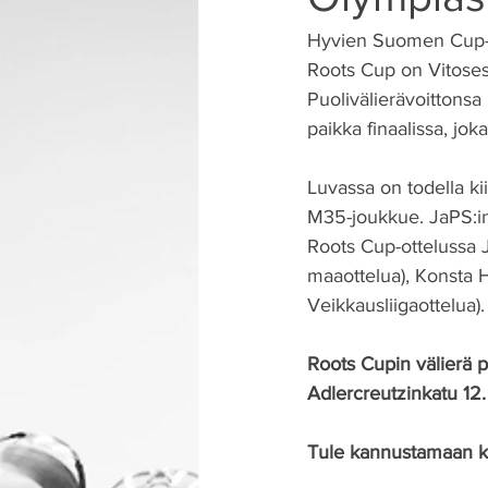
Hyvien Suomen Cup-ot
Roots Cup on Vitosess
Puolivälierävoittonsa
paikka finaalissa, jo
Luvassa on todella ki
M35-joukkue. JaPS:in 
Roots Cup-ottelussa J
maaottelua), Konsta H
Veikkausliigaottelua).
Roots Cupin välierä p
Adlercreutzinkatu 12.
Tule kannustamaan ko