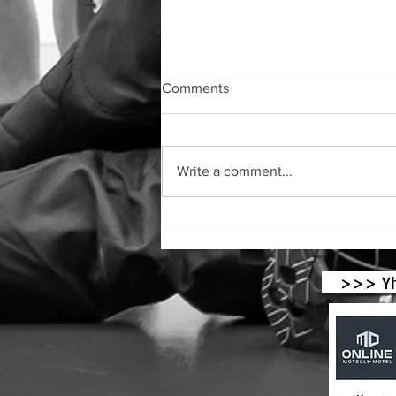
Comments
Write a comment...
Tolkis BK till final i Europaligan
i krocket!
>>> Yhte