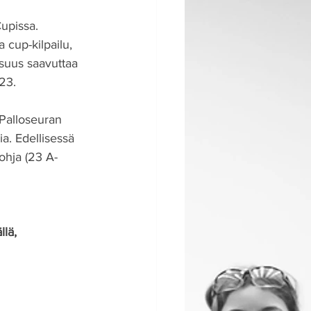
upissa. 
 cup-kilpailu, 
suus saavuttaa 
23.
 Palloseuran 
a. Edellisessä 
ohja (23 A-
lä, 