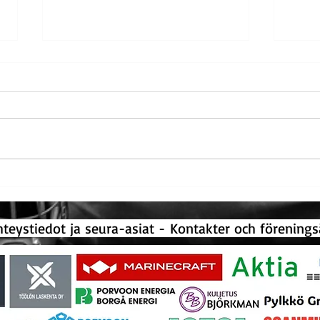
Rekordmånga vuxenlag i
Rikar
innebandy! - Ennätysmäärä
före
aikuisten salibandyjoukkueita!
ystiedot ja seura-asiat -
Kontakter och förenin