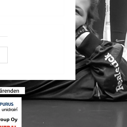
d Lindström fick
ningens bordsstandar
gsärenden