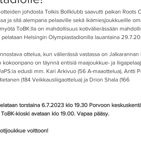
teiden johdosta Tolkis Bollklubb saavutti paikan Roots C
a ja sitä alempana pelaaville sekä ikämiesjoukkueille oma
 myötä ToBK:lla on mahdollisuus kotivälierässään mahdolli
ka pelataan Helsingin Olympiastadionilla lauantaina 29.7.20
innostava ottelua, kun välierässä vastassa on Jalkarannan
kokoonpano on täynnä entisiä maajoukkue- ja liigapelaaji
aPS:ia edusti mm. Kari Arkivuo (56 A-maaottelua), Antti P
ietanen (184 Veikkausliigaottelua) ja Drion Shala (166 
 
elataan torstaina 6.7.2023 klo 19.30 Porvoon keskuskentäl
 ToBK-kioski avataan klo 19.00. Vapaa pääsy.
tijoukkue voittoon!