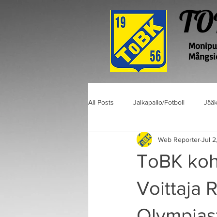
TO
Monipuo
Mångsid
All Posts
Jalkapallo/Fotboll
Jääk
Web Reporter
Jul 2
ToBK kohta
Voittaja 
Olympiast