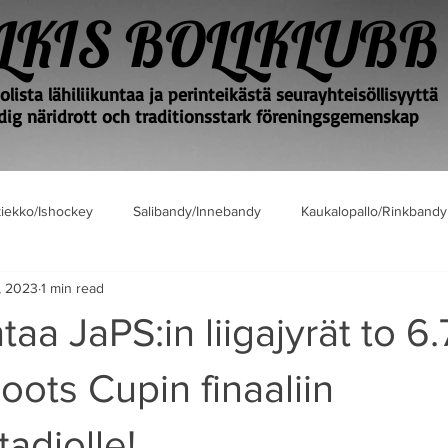
LKIS BOLLKLUBB
lista lähiliikuntaa ja perinteikästä seurayhteisöllisyyttä
ig näridrott och traditionsstark föreningsgemenskap
iekko/Ishockey
Salibandy/Innebandy
Kaukalopallo/Rinkbandy
, 2023
1 min read
a JaPS:in liigajyrät to 6.7
Roots Cupin finaaliin
adiolle!