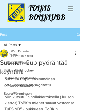
TOLKIS
BOLLKLUBB
Post
All Posts
Web Reporter
All Posts
Feb 4
1 min read
Suomen Cup pyörähtää
Jalkapallo/Fotboll
käyntiin!
Jääkiekko/Ishockey
Salibandy/Innebandy
Suomen Cupin ensimmäinen 
otteluarvonta on suoritettu.
Kaukalopallo/Rinkbandy
Seura/Föreningen
Niin kutsutulla nollakierroksella (Juuson 
kierros) ToBK:n miehet saavat vastaansa 
TuPS M35 -joukkueen. ToBK:n 