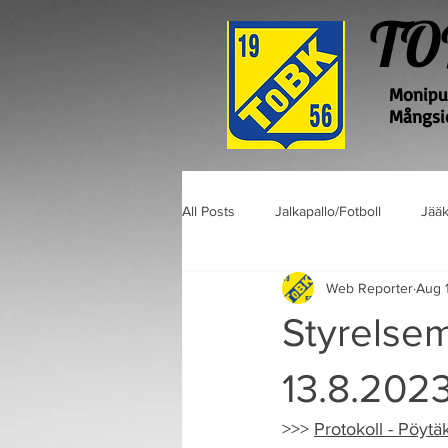
TO
Monipuo
Mångsid
All Posts
Jalkapallo/Fotboll
Jääk
Web Reporter
Aug 
Styrelsem
13.8.202
>>> 
Protokoll - Pöytäk