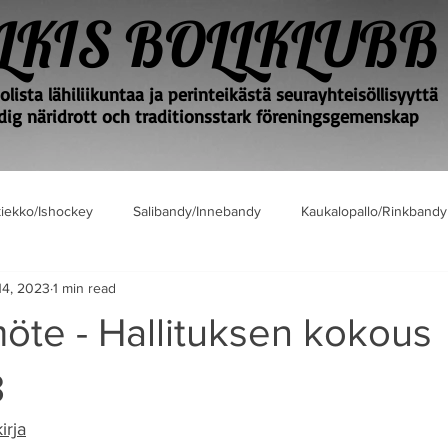
LKIS BOLLKLUBB
lista lähiliikuntaa ja perinteikästä seurayhteisöllisyyttä
ig näridrott och traditionsstark föreningsgemenskap
iekko/Ishockey
Salibandy/Innebandy
Kaukalopallo/Rinkbandy
14, 2023
1 min read
öte - Hallituksen kokous
3
irja