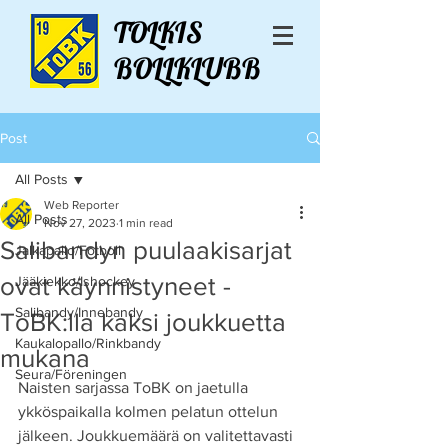
TOLKIS
BOLLKLUBB
Post
All Posts
Web Reporter
All Posts
Nov 27, 2023
1 min read
Salibandyn puulaakisarjat
Jalkapallo/Fotboll
ovat käynnistyneet -
Jääkiekko/Ishockey
Salibandy/Innebandy
ToBK:lla kaksi joukkuetta
Kaukalopallo/Rinkbandy
mukana
Seura/Föreningen
Naisten sarjassa ToBK on jaetulla 
ykköspaikalla kolmen pelatun ottelun 
jälkeen. Joukkuemäärä on valitettavasti 