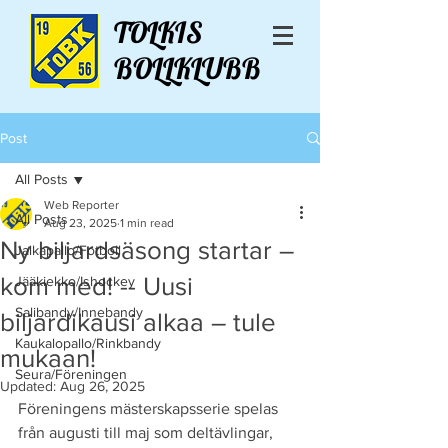
TOLKIS
BOLLKLUBB
Post
All Posts
Web Reporter
All Posts
Aug 23, 2025
1 min read
Ny biljardsäsong startar –
Jalkapallo/Fotboll
kom med! -- Uusi
Jääkiekko/Ishockey
Salibandy/Innebandy
biljardikausi alkaa – tule
Kaukalopallo/Rinkbandy
mukaan!
Seura/Föreningen
Updated:
Aug 26, 2025
Föreningens mästerskapsserie spelas 
från augusti till maj som deltävlingar, 