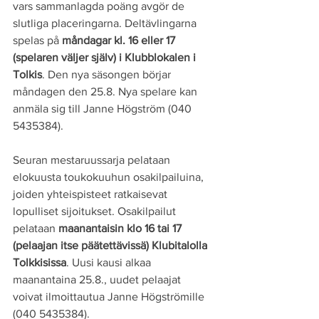
vars sammanlagda poäng avgör de 
slutliga placeringarna. Deltävlingarna 
spelas på 
måndagar kl. 16 eller 17 
(spelaren väljer själv) i Klubblokalen i 
Tolkis
. Den nya säsongen börjar 
måndagen den 25.8. Nya spelare kan 
anmäla sig till Janne Högström (040 
5435384).
Seuran mestaruussarja pelataan 
elokuusta toukokuuhun osakilpailuina, 
joiden yhteispisteet ratkaisevat 
lopulliset sijoitukset. Osakilpailut 
pelataan 
maanantaisin klo 16 tai 17 
(pelaajan itse päätettävissä) Klubitalolla 
Tolkkisissa
. Uusi kausi alkaa 
maanantaina 25.8., uudet pelaajat 
voivat ilmoittautua Janne Högströmille 
(040 5435384). 