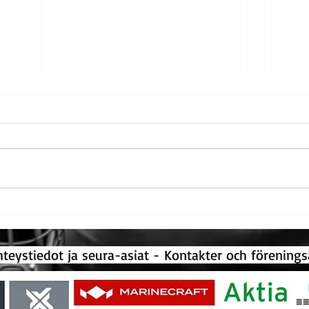
Rekordmånga vuxenlag i
Rikar
innebandy! - Ennätysmäärä
före
aikuisten salibandyjoukkueita!
ystiedot ja seura-asiat -
Kontakter och förenin