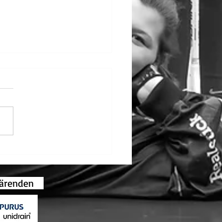
d Lindström fick
ningens bordsstandar
gsärenden