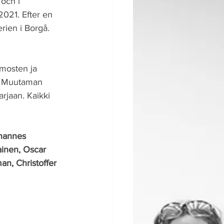
och i 
021. Efter en 
rien i Borgå. 
lmosten ja 
1. Muutaman 
rjaan. Kaikki 
hannes 
inen, Oscar 
n, Christoffer 