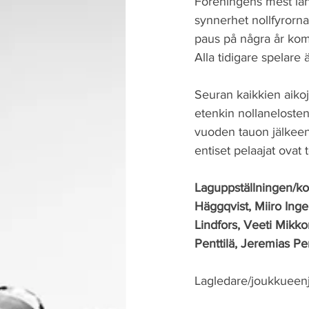
Föreningens mest lång
synnerhet nollfyrorn
paus på några år komm
Alla tidigare spelare
Seuran kaikkien aikoj
etenkin nollanelosten
vuoden tauon jälkeen 
entiset pelaajat ovat 
Laguppställningen/ko
Häggqvist, Miiro Ing
Lindfors, Veeti Mikk
Penttilä, Jeremias Pe
Lagledare/joukkueen