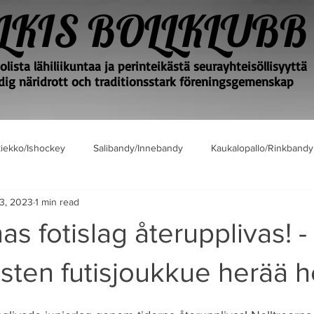
LKIS BOLLKLUBB
lista lähiliikuntaa ja perinteikästä seurayhteisöllisyyttä
ig näridrott och traditionsstark föreningsgemenskap
iekko/Ishockey
Salibandy/Innebandy
Kaukalopallo/Rinkbandy
13, 2023
1 min read
as fotislag återupplivas! -
sten futisjoukkue herää h