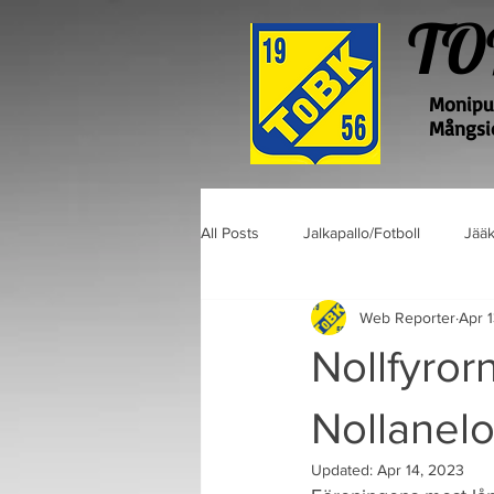
TO
Monipuo
Mångsid
All Posts
Jalkapallo/Fotboll
Jääk
Web Reporter
Apr 
Nollfyrorn
Nollanelo
Updated:
Apr 14, 2023