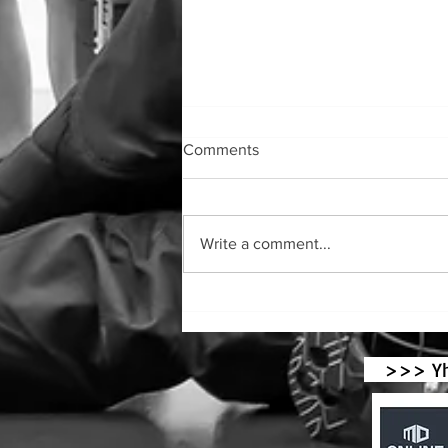
Comments
Write a comment...
Tolkis BK till final i Europaligan
i krocket!
>>> Yhte