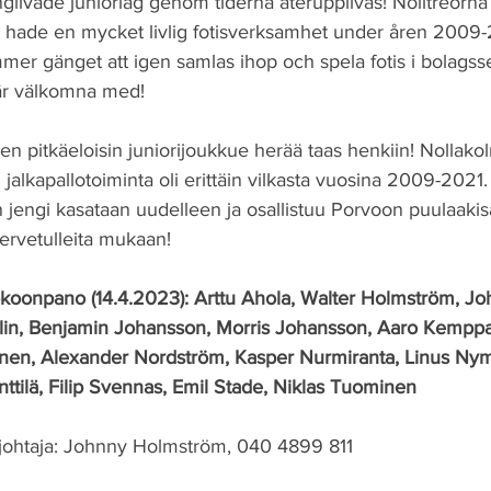
livade juniorlag genom tiderna återupplivas! Nolltreorna 
a hade en mycket livlig fotisverksamhet under åren 2009-2
er gänget att igen samlas ihop och spela fotis i bolagsse
 är välkomna med! 
en pitkäeloisin juniorijoukkue herää taas henkiin! Nollako
 jalkapallotoiminta oli erittäin vilkasta vuosina 2009-202
jengi kasataan uudelleen ja osallistuu Porvoon puulaakisa
tervetulleita mukaan!
koonpano (14.4.2023): Arttu Ahola, Walter Holmström, Jo
elin, Benjamin Johansson, Morris Johansson, Aaro Kemppa
onen, Alexander Nordström, Kasper Nurmiranta, Linus Nyma
nttilä, Filip Svennas, Emil Stade, Niklas Tuominen
johtaja: Johnny Holmström, 040 4899 811