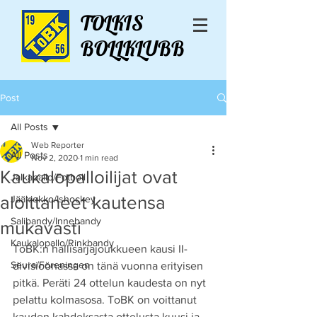
TOLKIS
BOLLKLUBB
Post
All Posts
Web Reporter
All Posts
Nov 2, 2020
1 min read
Kaukalopalloilijat ovat
Jalkapallo/Fotboll
aloittaneet kautensa
Jääkiekko/Ishockey
Salibandy/Innebandy
mukavasti
Kaukalopallo/Rinkbandy
ToBK:n hallisarjajoukkueen kausi II-
Seura/Föreningen
divisioonassa on tänä vuonna erityisen 
pitkä. Peräti 24 ottelun kaudesta on nyt 
pelattu kolmasosa. ToBK on voittanut 
kauden kahdeksasta ottelusta kuusi ja 