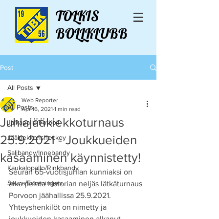
TOLKIS
BOLLKLUBB
Post
All Posts
Web Reporter
All Posts
Apr 16, 2021
1 min read
Juhlajääkiekkoturnaus
Jalkapallo/Fotboll
25.9.2021 - Joukkueiden
Jääkiekko/Ishockey
Salibandy/Innebandy
kasaaminen käynnistetty!
Kaukalopallo/Rinkbandy
Seuran 65-vuotisjuhlan kunniaksi on 
Seura/Föreningen
aika pelata historian neljäs lätkäturnaus 
Porvoon jäähallissa 25.9.2021. 
Yhteyshenkilöt on nimetty ja 
joukkueiden kasaaminen alkanut. 