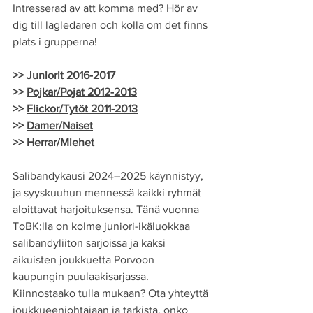
Intresserad av att komma med? Hör av 
dig till lagledaren och kolla om det finns 
plats i grupperna!
>> 
Juniorit 2016-2017
>> 
Pojkar/Pojat 2012-2013
>> 
Flickor/Tytöt 2011-2013
>> 
Damer/Naiset
>> 
Herrar/Miehet
Salibandykausi 2024–2025 käynnistyy, 
ja syyskuuhun mennessä kaikki ryhmät 
aloittavat harjoituksensa. Tänä vuonna 
ToBK:lla on kolme juniori-ikäluokkaa 
salibandyliiton sarjoissa ja kaksi 
aikuisten joukkuetta Porvoon 
kaupungin puulaakisarjassa. 
Kiinnostaako tulla mukaan? Ota yhteyttä 
joukkueenjohtajaan ja tarkista, onko 