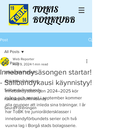
TOLKIS
BOLLKLUBB
Post
All Posts
Web Reporter
All Posts
Aug 9, 2024
1 min read
Innebandysäsongen startar!
Jalkapallo/Fotboll
- Salibandykausi käynnistyy!
Jääkiekko/Ishockey
Salibandy/Innebandy
Innebandysäsongen 2024–2025 kör 
igång och senast i september kommer 
Kaukalopallo/Rinkbandy
alla grupper att inleda sina träningar. I år 
Seura/Föreningen
har ToBK tre junioråldersklasser i 
innebandyförbundets serier och två 
vuxna lag i Borgå stads bolagsserie. 