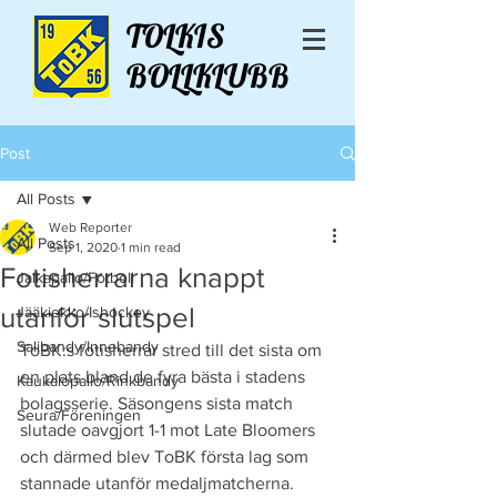
TOLKIS
BOLLKLUBB
Post
All Posts
Web Reporter
All Posts
Sep 1, 2020
1 min read
Fotisherrarna knappt
Jalkapallo/Fotboll
utanför slutspel
Jääkiekko/Ishockey
Salibandy/Innebandy
ToBK:s fotisherrar stred till det sista om 
en plats bland de fyra bästa i stadens 
Kaukalopallo/Rinkbandy
bolagsserie. Säsongens sista match 
Seura/Föreningen
slutade oavgjort 1-1 mot Late Bloomers 
och därmed blev ToBK första lag som 
stannade utanför medaljmatcherna. 