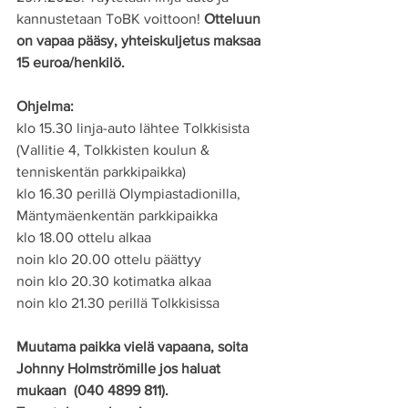
kannustetaan ToBK voittoon! 
Otteluun 
on vapaa pääsy, yhteiskuljetus maksaa 
15 euroa/henkilö. 
Ohjelma:
klo 15.30 linja-auto lähtee Tolkkisista 
(Vallitie 4, Tolkkisten koulun & 
tenniskentän parkkipaikka)
klo 16.30 perillä Olympiastadionilla, 
Mäntymäenkentän parkkipaikka
klo 18.00 ottelu alkaa
noin klo 20.00 ottelu päättyy
noin klo 20.30 kotimatka alkaa 
noin klo 21.30 perillä Tolkkisissa
Muutama paikka vielä vapaana, soita 
Johnny Holmströmille jos haluat 
mukaan  (040 4899 811). 