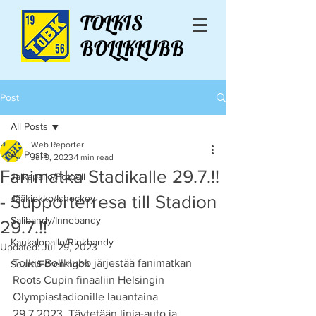
TOLKIS
BOLLKLUBB
Post
All Posts
Web Reporter
All Posts
Jul 9, 2023
1 min read
Fanimatka Stadikalle 29.7.!!
Jalkapallo/Fotboll
- Supporterresa till Stadion
Jääkiekko/Ishockey
Salibandy/Innebandy
29.7.!!
Kaukalopallo/Rinkbandy
Updated:
Jul 29, 2023
Tolkis Bollklubb järjestää fanimatkan 
Seura/Föreningen
Roots Cupin finaaliin Helsingin 
Olympiastadionille lauantaina 
29.7.2023. Täytetään linja-auto ja 