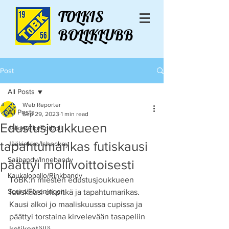
TOLKIS
BOLLKLUBB
Post
All Posts
Web Reporter
All Posts
Sep 29, 2023
1 min read
Edustusjoukkueen
Jalkapallo/Fotboll
tapahtumarikas futiskausi
Jääkiekko/Ishockey
Salibandy/Innebandy
päättyi mollivoittoisesti
Kaukalopallo/Rinkbandy
ToBK:n miesten edustusjoukkueen 
Seura/Föreningen
futiskausi oli pitkä ja tapahtumarikas. 
Kausi alkoi jo maaliskuussa cupissa ja 
päättyi torstaina kirvelevään tasapeliin 
kotikentällä. 