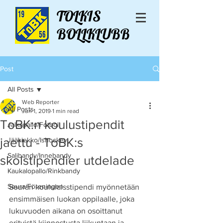
TOLKIS
BOLLKLUBB
Post
All Posts
Web Reporter
All Posts
Jun 1, 2019
1 min read
ToBK:n koulustipendit
Jalkapallo/Fotboll
jaettu - ToBK:s
Jääkiekko/Ishockey
Salibandy/Innebandy
skolstipendier utdelade
Kaukalopallo/Rinkbandy
Seura/Föreningen
Seuran koululaisstipendi myönnetään 
ensimmäisen luokan oppilaalle, joka 
lukuvuoden aikana on osoittanut 
erityistä kiinnostusta liikuntaan ja 