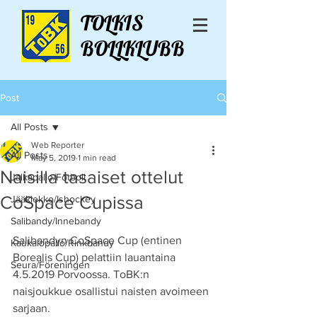
TOLKIS
BOLLKLUBB
Post
All Posts
Web Reporter
All Posts
May 5, 2019
1 min read
Naisilla tasaiset ottelut
Jalkapallo/Fotboll
CoSpace Cupissa
Jääkiekko/Ishockey
Salibandy/Innebandy
Salibandyn CoSpace Cup (entinen 
Kaukalopallo/Rinkbandy
Borealis Cup) pelattiin lauantaina 
Seura/Föreningen
4.5.2019 Porvoossa. ToBK:n 
naisjoukkue osallistui naisten avoimeen 
sarjaan.