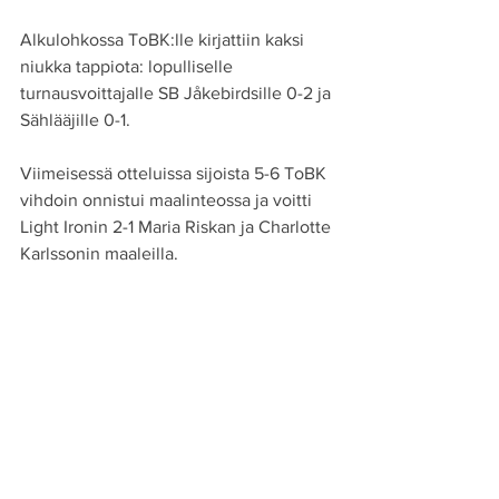
Alkulohkossa ToBK:lle kirjattiin kaksi 
niukka tappiota: lopulliselle 
turnausvoittajalle SB Jåkebirdsille 0-2 ja 
Sählääjille 0-1.
Viimeisessä otteluissa sijoista 5-6 ToBK 
vihdoin onnistui maalinteossa ja voitti 
Light Ironin 2-1 Maria Riskan ja Charlotte 
Karlssonin maaleilla.