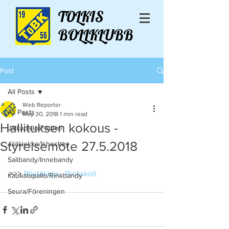
TOLKIS
BOLLKLUBB
Post
All Posts
Web Reporter
All Posts
May 30, 2018
1 min read
Hallituksen kokous -
Jalkapallo/Fotboll
Styrelsemöte 27.5.2018
Jääkiekko/Ishockey
Salibandy/Innebandy
>>> 
Pöytäkirja - Protokoll
Kaukalopallo/Rinkbandy
Seura/Föreningen