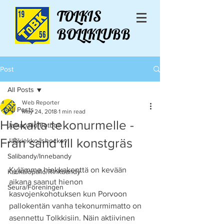
TOLKIS
BOLLKLUBB
Post
All Posts
Web Reporter
All Posts
May 24, 2018
1 min read
Hiekalta tekonurmelle -
Jalkapallo/Fotboll
Från sand till konstgräs
Jääkiekko/Ishockey
Salibandy/Innebandy
Kylämme hiekkakenttä on kevään 
Kaukalopallo/Rinkbandy
aikana saanut hienon 
Seura/Föreningen
kasvojenkohotuksen kun Porvoon 
pallokentän vanha tekonurmimatto on 
asennettu Tolkkisiin. Näin aktiivinen 