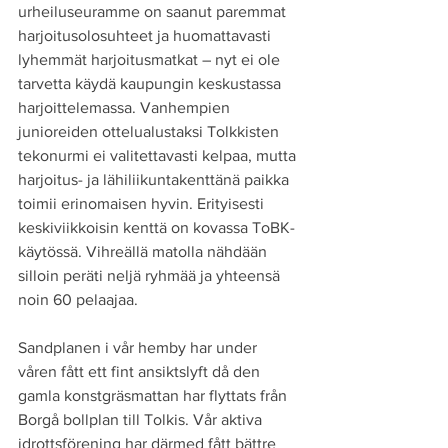
urheiluseuramme on saanut paremmat 
harjoitusolosuhteet ja huomattavasti 
lyhemmät harjoitusmatkat – nyt ei ole 
tarvetta käydä kaupungin keskustassa 
harjoittelemassa. Vanhempien 
junioreiden ottelualustaksi Tolkkisten 
tekonurmi ei valitettavasti kelpaa, mutta 
harjoitus- ja lähiliikuntakenttänä paikka 
toimii erinomaisen hyvin. Erityisesti 
keskiviikkoisin kenttä on kovassa ToBK-
käytössä. Vihreällä matolla nähdään 
silloin peräti neljä ryhmää ja yhteensä 
noin 60 pelaajaa.
Sandplanen i vår hemby har under 
våren fått ett fint ansiktslyft då den 
gamla konstgräsmattan har flyttats från 
Borgå bollplan till Tolkis. Vår aktiva 
idrottsförening har därmed fått bättre 