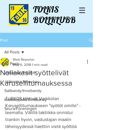
TOLKIS
BOLLKLUBB
Post
All Posts
Web Reporter
All Posts
May 6, 2018
1 min read
Nollakasit syöttelivät
Jalkapallo/Fotboll
Karuselliturnauksessa
Jääkiekko/Ishockey
Salibandy/Innebandy
ToBK08 lähtivät Veikkolan 
Kaukalopallo/Rinkbandy
Karuselliturnaukseen "syötöt omille" -
Seura/Föreningen
teemalla. Välillä taktiikka onnistui 
liiankin hyvin, vastustajan maalin 
läheisyydessä haettiin vielä syöttöä 