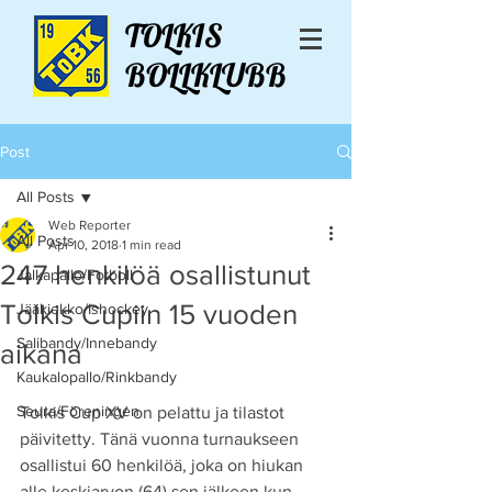
TOLKIS
BOLLKLUBB
Post
All Posts
Web Reporter
All Posts
Apr 10, 2018
1 min read
247 henkilöä osallistunut
Jalkapallo/Fotboll
Tolkis Cupiin 15 vuoden
Jääkiekko/Ishockey
Salibandy/Innebandy
aikana
Kaukalopallo/Rinkbandy
Seura/Föreningen
Tolkis Cup XV on pelattu ja tilastot 
päivitetty. Tänä vuonna turnaukseen 
osallistui 60 henkilöä, joka on hiukan 
alle keskiarvon (64) sen jälkeen kun 