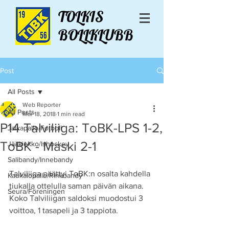
TOLKIS
BOLLKLUBB
Post
All Posts
Web Reporter
All Posts
Mar 18, 2018
1 min read
P14 Talviliiga: ToBK-LPS 1-2,
Jalkapallo/Fotboll
ToBK - Maski 2-1
Jääkiekko/Ishockey
Salibandy/Innebandy
Talviliiga päättyi ToBK:n osalta kahdella 
Kaukalopallo/Rinkbandy
tiukalla ottelulla saman päivän aikana. 
Seura/Föreningen
Koko Talviliigan saldoksi muodostui 3 
voittoa, 1 tasapeli ja 3 tappiota.