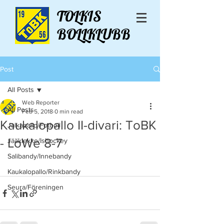
TOLKIS
BOLLKLUBB
Post
All Posts
Web Reporter
All Posts
Feb 5, 2018
0 min read
Kaukalopallo II-divari: ToBK
Jalkapallo/Fotboll
- LoWe 8-7
Jääkiekko/Ishockey
Salibandy/Innebandy
Kaukalopallo/Rinkbandy
Seura/Föreningen