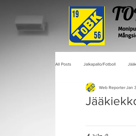
TO
Monipuo
Mångsid
All Posts
Jalkapallo/Fotboll
Jääk
Web Reporter
Jan 
Jääkiekk