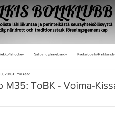
LKIS BOLLKLUBB
lista lähiliikuntaa ja perinteikästä seurayhteisöllisyyttä
ig näridrott och traditionsstark föreningsgemenskap
iekko/Ishockey
Salibandy/Innebandy
Kaukalopallo/Rinkbandy
30, 2018
0 min read
o M35: ToBK - Voima-Kissa