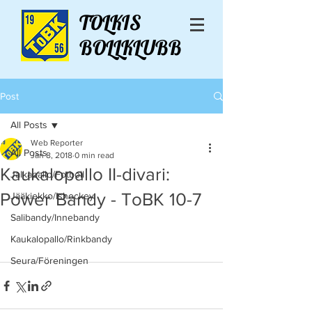
TOLKIS
BOLLKLUBB
Post
All Posts
Web Reporter
All Posts
Jan 8, 2018
0 min read
Kaukalopallo II-divari:
Jalkapallo/Fotboll
Power Bandy - ToBK 10-7
Jääkiekko/Ishockey
Salibandy/Innebandy
Kaukalopallo/Rinkbandy
Seura/Föreningen