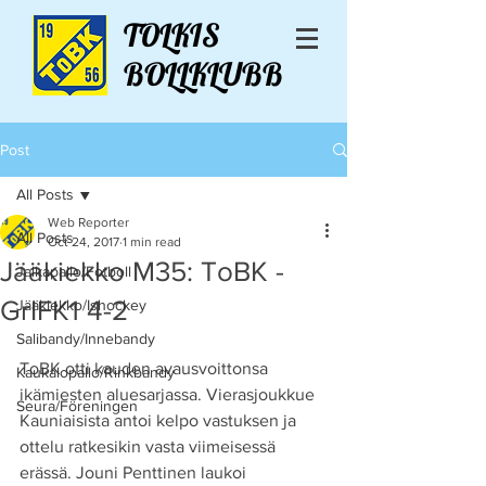
TOLKIS
BOLLKLUBB
Post
All Posts
Web Reporter
All Posts
Oct 24, 2017
1 min read
Jääkiekko M35: ToBK -
Jalkapallo/Fotboll
GrIFK1 4-2
Jääkiekko/Ishockey
Salibandy/Innebandy
ToBK otti kauden avausvoittonsa 
Kaukalopallo/Rinkbandy
ikämiesten aluesarjassa. Vierasjoukkue 
Seura/Föreningen
Kauniaisista antoi kelpo vastuksen ja 
ottelu ratkesikin vasta viimeisessä 
erässä. Jouni Penttinen laukoi 