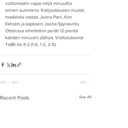
voittomaalin vajaa neljä minuuttia 
ennen summeria. Kotijoukkueen muista 
maaleista vastasi Joona Parri, Kim 
Ekholm ja kapteeni Joona Säynevirta. 
Ottelussa vihellettiin peräti 12 pientä 
kahden minuutin jäähyä. Voittolukemat 
ToBK:lle 4-2 (1-0, 1-2, 2-0).
See All
Recent Posts