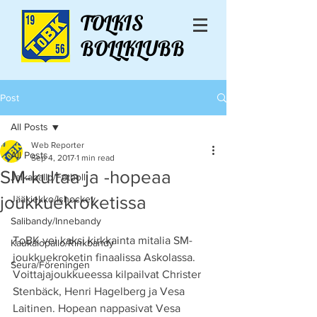
TOLKIS
BOLLKLUBB
Post
All Posts
Web Reporter
All Posts
Sep 4, 2017
1 min read
SM-kultaa ja -hopeaa
Jalkapallo/Fotboll
joukkuekroketissa
Jääkiekko/Ishockey
Salibandy/Innebandy
ToBK vei kaksi kirkkainta mitalia SM-
Kaukalopallo/Rinkbandy
joukkuekroketin finaalissa Askolassa. 
Seura/Föreningen
Voittajajoukkueessa kilpailvat Christer 
Stenbäck, Henri Hagelberg ja Vesa 
Laitinen. Hopean nappasivat Vesa 