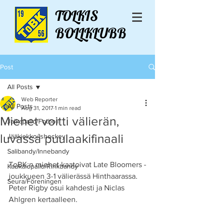
TOLKIS
BOLLKLUBB
Post
All Posts
Web Reporter
All Posts
Aug 31, 2017
1 min read
Miehet voitti välierän,
Jalkapallo/Fotboll
luvassa puulaakifinaali
Jääkiekko/Ishockey
Salibandy/Innebandy
ToBK:n miehet kaatoivat Late Bloomers -
Kaukalopallo/Rinkbandy
joukkueen 3-1 välierässä Hinthaarassa. 
Seura/Föreningen
Peter Rigby osui kahdesti ja Niclas 
Ahlgren kertaalleen.