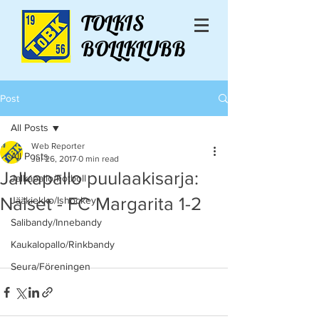
TOLKIS
BOLLKLUBB
Post
All Posts
Web Reporter
All Posts
Jul 26, 2017
0 min read
Jalkapallo puulaakisarja:
Jalkapallo/Fotboll
Naiset - FC Margarita 1-2
Jääkiekko/Ishockey
Salibandy/Innebandy
Kaukalopallo/Rinkbandy
Seura/Föreningen