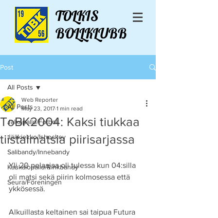
TOLKIS
BOLLKLUBB
Post
All Posts
Web Reporter
All Posts
May 23, 2017
1 min read
ToBK2004: Kaksi tiukkaa
Jalkapallo/Fotboll
tiistaimatsia piirisarjassa
Jääkiekko/Ishockey
Salibandy/Innebandy
Yli 20 pelaajaa oli tulessa kun 04:silla 
Kaukalopallo/Rinkbandy
oli matsi sekä piirin kolmosessa että 
Seura/Föreningen
ykkösessä. 
Alkuillasta keltainen sai taipua Futura 