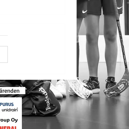
d Lindström fick
ningens bordsstandar
gsärenden