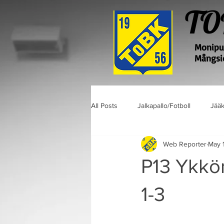
TO
Monipuo
Mångsid
All Posts
Jalkapallo/Fotboll
Jääk
Web Reporter
May 
P13 Ykkö
1-3