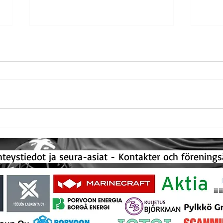
Rekordmånga vuxenlag i
Rikar
innebandy! - Ennätysmäärä
före
aikuisten salibandyjoukkueita!
ystiedot ja seura-asiat -
Kontakter och förenin