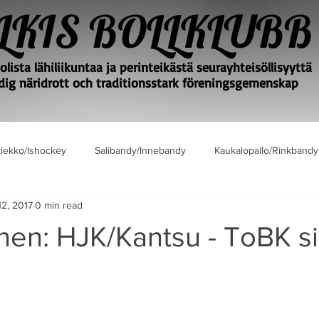
LKIS BOLLKLUBB
lista lähiliikuntaa ja perinteikästä seurayhteisöllisyyttä
ig näridrott och traditionsstark föreningsgemenskap
iekko/Ishockey
Salibandy/Innebandy
Kaukalopallo/Rinkbandy
12, 2017
0 min read
nen: HJK/Kantsu - ToBK s