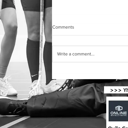
Comments
Write a comment...
Tolkis BK till final i Europaligan
i krocket!
>>> Yhte