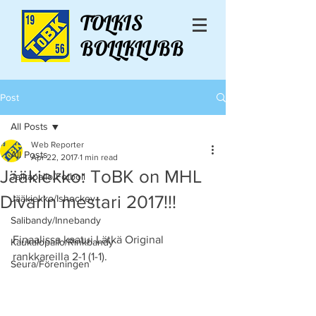
TOLKIS
BOLLKLUBB
Post
All Posts
Web Reporter
All Posts
Apr 22, 2017
1 min read
Jääkiekko: ToBK on MHL
Jalkapallo/Fotboll
Divarin mestari 2017!!!
Jääkiekko/Ishockey
Salibandy/Innebandy
Finaalissa kaatui Lätkä Original 
Kaukalopallo/Rinkbandy
rankkareilla 2-1 (1-1).
Seura/Föreningen