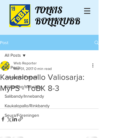
TOLKIS
BOLLKLUBB
Post
All Posts
Web Reporter
All Posts
Mar 31, 2017
0 min read
Kaukalopallo Valiosarja:
Jalkapallo/Fotboll
MyPS - ToBK 8-3
Jääkiekko/Ishockey
Salibandy/Innebandy
Kaukalopallo/Rinkbandy
Seura/Föreningen