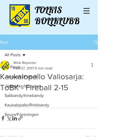
TOLKIS
BOLLKLUBB
Post
All Posts
Web Reporter
All Posts
Feb 27, 2017
0 min read
Kaukalopallo Valiosarja:
Jalkapallo/Fotboll
ToBK - Fireball 2-15
Jääkiekko/Ishockey
Salibandy/Innebandy
Kaukalopallo/Rinkbandy
Seura/Föreningen