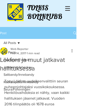
TOLKIS
BOLLKLUBB
Post
All Posts
Web Reporter
All Posts
Feb 14, 2017
1 min read
Lökfors ja muut jatkavat
Jalkapallo/Fotboll
hallituksessa
Jääkiekko/Ishockey
Salibandy/Innebandy
Tony Lökfors uudelleenvalittiin seuran 
Kaukalopallo/Rinkbandy
puheenjohtajaksi vuosikokouksessa. 
Seura/Föreningen
Henkilövaihdoksia ei nähty, vaan kaikki 
hallituksen jäsenet jatkavat. Vuoden 
2016 tilinpäätös oli 1678 euroa 