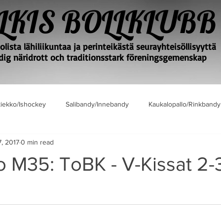
LKIS BOLLKLUBB
lista lähiliikuntaa ja perinteikästä seurayhteisöllisyyttä
ig näridrott och traditionsstark föreningsgemenskap
iekko/Ishockey
Salibandy/Innebandy
Kaukalopallo/Rinkbandy
7, 2017
0 min read
 M35: ToBK - V-Kissat 2-