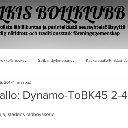
LKIS BOLLKLUBB
lista lähiliikuntaa ja perinteikästä seurayhteisöllisyyttä
ig näridrott och traditionsstark föreningsgemenskap
iekko/Ishockey
Salibandy/Innebandy
Kaukalopallo/Rinkbandy
5, 2017
1 min read
allo: Dynamo-ToBK45 2-4
ja, stadens oldboysserie