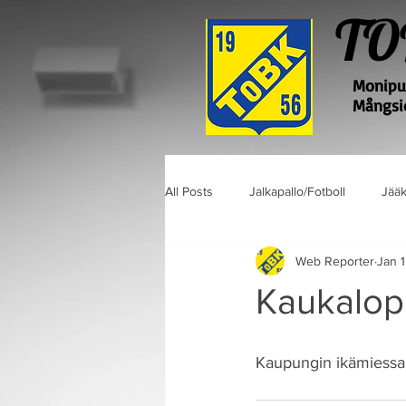
TO
Monipuo
Mångsid
All Posts
Jalkapallo/Fotboll
Jääk
Web Reporter
Jan 1
Kaukalop
Kaupungin ikämiessar