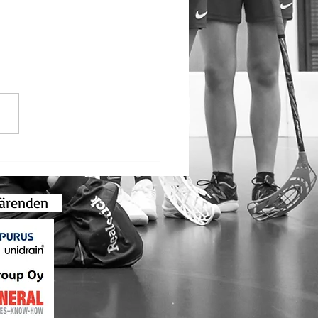
d Lindström fick
ningens bordsstandar
gsärenden