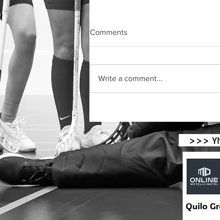
Comments
Write a comment...
Tolkis BK till final i Europaligan
i krocket!
>>> Yhte