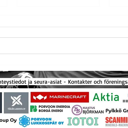
Rekordmånga vuxenlag i
Rikar
innebandy! - Ennätysmäärä
före
aikuisten salibandyjoukkueita!
ystiedot ja seura-asiat -
Kontakter och förenin