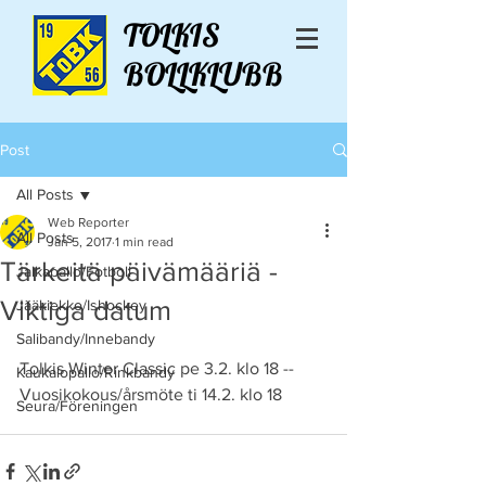
TOLKIS
BOLLKLUBB
Post
All Posts
Web Reporter
All Posts
Jan 5, 2017
1 min read
Tärkeitä päivämääriä -
Jalkapallo/Fotboll
Viktiga datum
Jääkiekko/Ishockey
Salibandy/Innebandy
Tolkis Winter Classic pe 3.2. klo 18 -- 
Kaukalopallo/Rinkbandy
Vuosikokous/årsmöte ti 14.2. klo 18
Seura/Föreningen