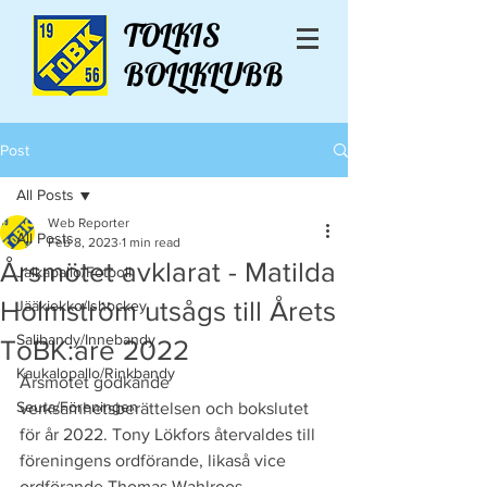
TOLKIS
BOLLKLUBB
Post
All Posts
Web Reporter
All Posts
Feb 8, 2023
1 min read
Årsmötet avklarat - Matilda
Jalkapallo/Fotboll
Holmström utsågs till Årets
Jääkiekko/Ishockey
Salibandy/Innebandy
ToBK:are 2022
Kaukalopallo/Rinkbandy
Årsmötet godkände 
Seura/Föreningen
verksamhetsberättelsen och bokslutet 
för år 2022. Tony Lökfors återvaldes till 
föreningens ordförande, likaså vice 
ordförande Thomas Wahlroos, 