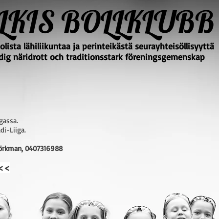
LKIS BOLLKLUBB
lista lähiliikuntaa ja perinteikästä seurayhteisöllisyyttä
ig näridrott och traditionsstark föreningsgemenskap
igassa.
di-Liiga.
jörkman, 0407316988
<<