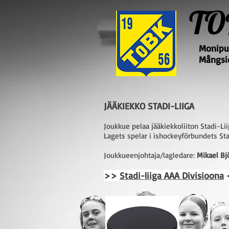
TO
Monipuo
Mångsid
JÄÄKIEKKO STADI-LIIGA
Joukkue pelaa jääkiekkoliiton Stadi-Li
Lagets spelar i ishockeyförbundets Sta
Joukkueenjohtaja/lagledare:
Mikael B
>>
Stadi-liiga AAA Divisioona